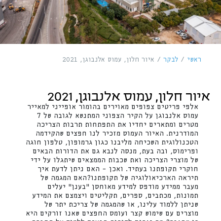
ראשי
/
לבקר
/
איור חלון, עמוס אלנבוגן, 2021
איור חלון, עמוס אלנבוגן, 2021
אלפי פריטים צפופים מאוירים בהומור אופייני למאייר
עמוס אלנבוגן על הקיר הצפוני המתנשא לגובה של 7
מטרים ומתארים יחדיו את התפתחות תרבות הצריכה
המודרנית. האיור העמוס מזכיר לנו חפצים שהקידמה
הטכנולוגית השכיחה מליבנו כגון גרמופון, טלפון חוגה
ופרימוס, ובה בעת, מנסה לנבא גם את הדורות הבאים
של מוצרי הצריכה ואת שכבות הממצאים שיתגלו על ידי
חוקרי תקופתנו בעתיד. ואכן – האם ניתן לדעת איך
תיראה הארכיאולוגיה של תקופתנו?האם המגמה של
מעבר ממידע מודפס למידע מאוחסן "בענן" יעלים
תמונות, מכתבים, ספרים, תקליטים ויצמצם את המידע
שניתן ללמוד עלינו, או שהמגמה של צריכת יתר של
מוצרים עם שימוש קצר ועומס החפצים שאנו זורקים היא