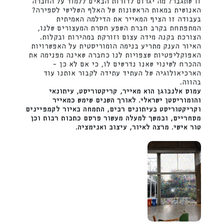
זו שתגבר? מה יגרום לדורות הבאים ללמוד על החברה
האנושית במאות הראשונות של האלף השלישי לספירה?
בעבודה זו הציף המאייר את הדילמה האמיתית
המתפתחת בקרב חברת השפע חסרת המעצורים שלנו,
הצורכת בקנה מידה עצום וזורקת במהירות ובקלות.
האיור הענק מתריע בנימה הומוריסטית על האפשרויות
האפוקליפטיות שצפויות לנו כחברה שאינה מפנימה את
ההכרח לשינוי שאנו נדרשים לו, כי אם לא כן –
הארכיאולוגיה של העתיד עתידה לקבור אותנו עוד
בהווה.
עמוס אלנבוגן הוא מאייר, קריקטוריסט, עיתונאי
והומוריסטן ישראלי. לאורך השנים שימש כמאייר
וקריקטוריסט בעיתונים רבים, התמחה באיור לקמפיינים
מסחריים, ובמשך למעלה מעשור פרסם כתבות רבות וכן
טור אישי. מרצה לאיור, עיצוב ואנימציה.